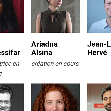
Ariadna
Jean-
ssifar
Alsina
Hervé
rice en
création en cours
e