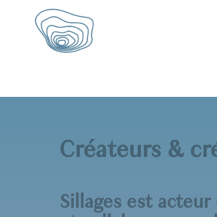
Créateurs & cr
Sillages est acteur