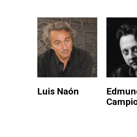
Luis Naón
Edmun
Campi