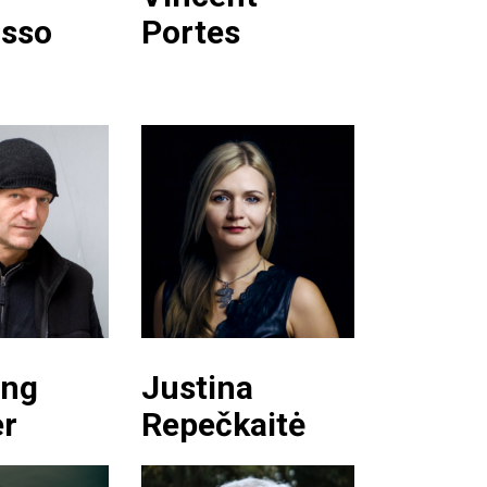
sso
Portes
ang
Justina
er
Repečkaitė