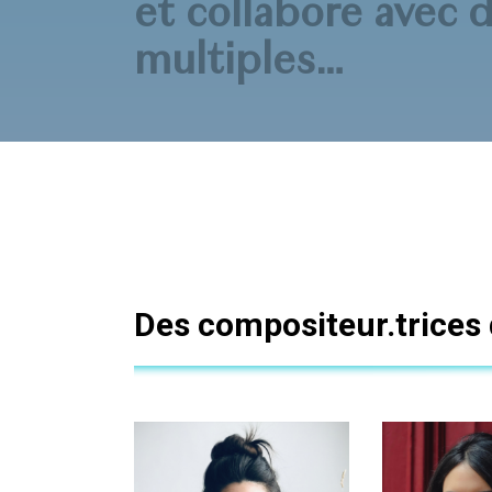
et collabore avec d
multiples…
Des compositeur.trices 