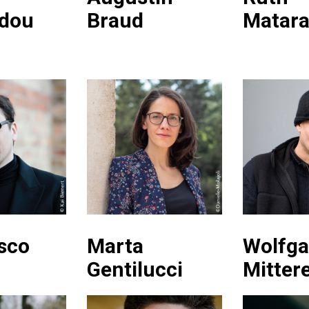
dou
Braud
Matara
sco
Marta
Wolfg
Gentilucci
Mitter