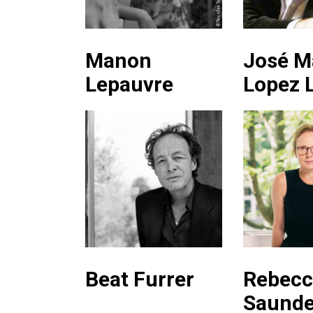
Manon
José M
Lepauvre
Lopez 
Beat Furrer
Rebecc
Saunde