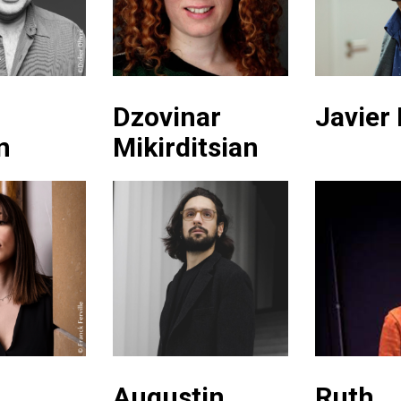
Dzovinar
Javier
n
Mikirditsian
Augustin
Ruth