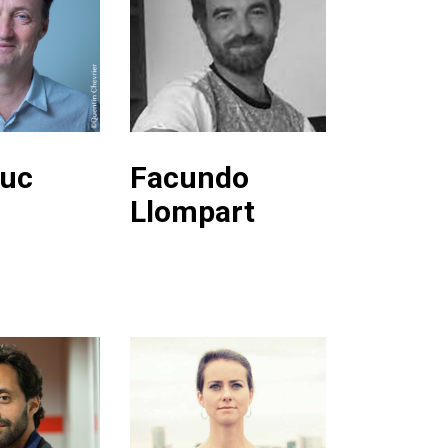
Luc
Facundo
Llompart