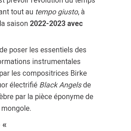
est prévoir l’évolution du temps
vant tout au
tempo giusto
, à
 la saison
2022-2023 avec
de poser les essentiels des
formations instrumentales
 par les compositrices Birke
or électrifié
Black Angels
de
élèbre par la pièce éponyme de
re mongole.
e «