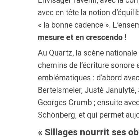
Envisager l’avenir, avec la con
avec en tête la notion d’équil
« la bonne cadence ».
L’ensem
mesure et en crescendo
!
Au Quartz, la scène nationale
chemins de l’écriture sonore 
emblématiques : d’abord ave
Bertelsmeier, Justè Janulyté, 
Georges Crumb ; ensuite ave
Schönberg, et
qui permet auj
« Sillages nourrit ses 