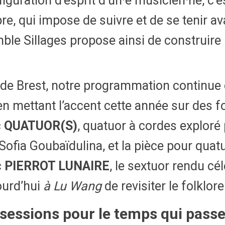
figuration d’esprit d’un
·
e musicien
·
ne, c’
ibre, qui impose de suivre et de se tenir a
ble Sillages propose ainsi de construire
 de Brest, notre programmation continue 
en mettant l’accent cette année sur des 
c
QUATUOR(S)
, quatuor à cordes exploré
Sofia Goubaïdulina, et la pièce pour quatu
c
PIERROT LUNAIRE
, le sextuor rendu c
ourd’hui
à Lu Wang
de revisiter le folklo
obsessions pour le temps qui pass